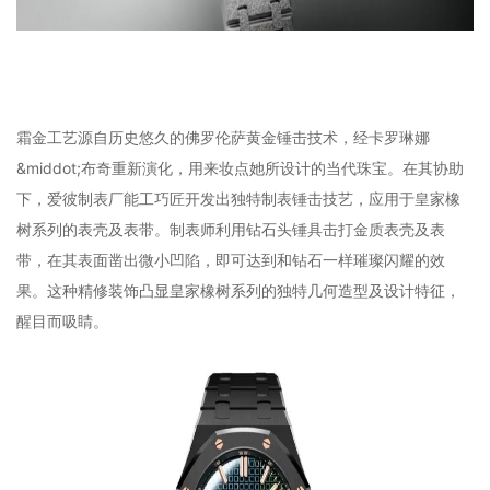
霜金工艺源自历史悠久的佛罗伦萨黄金锤击技术，经卡罗琳娜
&middot;布奇重新演化，用来妆点她所设计的当代珠宝。在其协助
下，爱彼制表厂能工巧匠开发出独特制表锤击技艺，应用于皇家橡
树系列的表壳及表带。制表师利用钻石头锤具击打金质表壳及表
带，在其表面凿出微小凹陷，即可达到和钻石一样璀璨闪耀的效
果。这种精修装饰凸显皇家橡树系列的独特几何造型及设计特征，
醒目而吸睛。