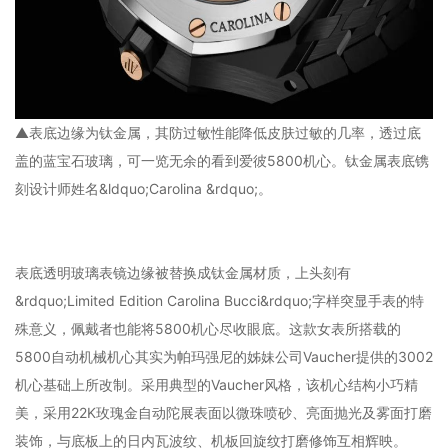
▲表底边缘为钛金属，其防过敏性能降低皮肤过敏的几率，透过底
盖的蓝宝石玻璃，可一览无余的看到爱彼5800机心。钛金属表底镌
刻设计师姓名&ldquo;Carolina &rdquo;。
表底透明玻璃表镜边缘被替换成钛金属材质，上头刻有
&rdquo;Limited Edition Carolina Bucci&rdquo;字样突显手表的特
殊意义，佩戴者也能将5800机心尽收眼底。这款女表所搭载的
5800自动机械机心其实为帕玛强尼的姊妹公司Vaucher提供的3002
机心基础上所改制。采用典型的Vaucher风格，该机心结构小巧精
美，采用22K玫瑰金自动陀展表面以微珠喷砂、亮面抛光及雾面打磨
装饰，与底板上的日内瓦波纹、机板回旋纹打磨修饰互相辉映。