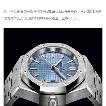
这并不是爱彼第一次与卡罗琳娜&middot;布奇合作，早在2016年爱
彼表就与其开创出独特的&ldquo;霜金工艺&rdquo;。