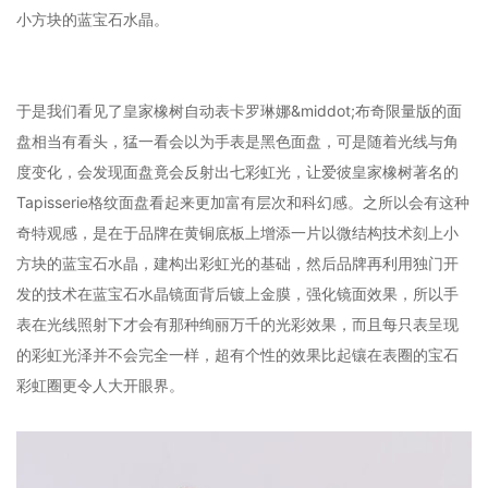
小方块的蓝宝石水晶。
于是我们看见了皇家橡树自动表卡罗琳娜&middot;布奇限量版的面
盘相当有看头，猛一看会以为手表是黑色面盘，可是随着光线与角
度变化，会发现面盘竟会反射出七彩虹光，让爱彼皇家橡树著名的
Tapisserie格纹面盘看起来更加富有层次和科幻感。之所以会有这种
奇特观感，是在于品牌在黄铜底板上增添一片以微结构技术刻上小
方块的蓝宝石水晶，建构出彩虹光的基础，然后品牌再利用独门开
发的技术在蓝宝石水晶镜面背后镀上金膜，强化镜面效果，所以手
表在光线照射下才会有那种绚丽万千的光彩效果，而且每只表呈现
的彩虹光泽并不会完全一样，超有个性的效果比起镶在表圈的宝石
彩虹圈更令人大开眼界。