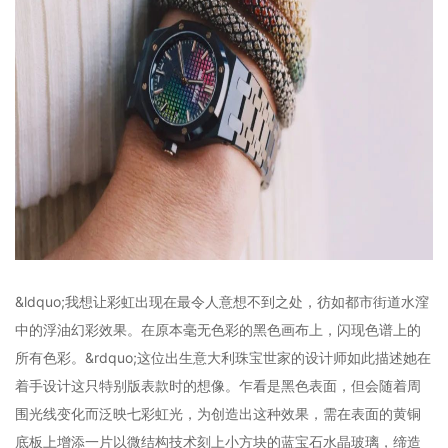
&ldquo;我想让彩虹出现在最令人意想不到之处，彷如都市街道水漥
中的浮油幻彩效果。在原本毫无色彩的黑色画布上，闪现色谱上的
所有色彩。&rdquo;这位出生意大利珠宝世家的设计师如此描述她在
着手设计这只特别版表款时的想像。乍看是黑色表面，但会随着周
围光线变化而泛映七彩虹光，为创造出这种效果，需在表面的黄铜
底板上增添一片以微结构技术刻上小方块的蓝宝石水晶玻璃，缔造