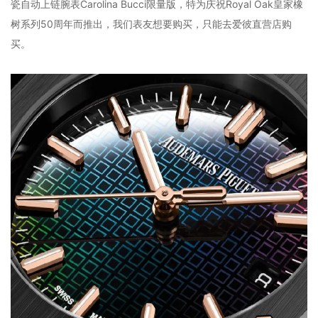
瓷自动上链腕表Carolina Bucci限量版，特为庆祝Royal Oak皇家橡
树系列50周年而推出，我们表友想要购买，只能去爱彼直营店购
买。