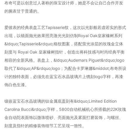
布奇可是以创意过人著称的珠宝设计师，她是不会让自己合作开发
的腕表甘于普通的。
爱彼表的经典表盘工艺Tapisserie纹，这次以光影般若虚若实的形式
出现，以镜面抛光效果照亮激光光刻仿制Royal Oak皇家橡树系列
&ldquo;Tapisserie&rdquo;格纹图案，搭配萤光涂层的玫瑰金立体
刻度与 Royal Oak 皇家橡树指针，创造出将科技感与时尚经典平衡
相容的全新风格。表盘上，&ldquo;Audemars Piguet&rdquo;logo
取代了&ldquo;AP&rdquo;logo；为配合卡罗琳娜&middot;布奇所设
计的独特表面，必须先在蓝宝石水晶玻璃片上镌刻logo字样，再漆
饰白色生漆。
镶嵌蓝宝石水晶玻璃的钛金属底盖刻有&ldquo;Limited Edition
Carolina Bucci&rdquo;字样，5800自动机械机心所搭载的22K玫瑰
金自动陀表面饰以微珠喷砂、亮面抛光及雾面打磨装饰，与螺丝、
刻度及指针的精修装饰细节工艺呈现一致性。