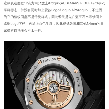
这款表在面盘12点方向只放上&rdquo;AUDEMARS PIGUET&rdquo;
字样标志，并没有同时加上爱彼Logo&ldquo;AP&rdquo;，不过因
为它的格纹面盘不是传统样式，因此爱彼是先在蓝宝石水晶镜面上
镌刻Logo字样，再涂上白色生漆，因此视觉效果和其他34mm的皇
家橡树自动表会不太一样。